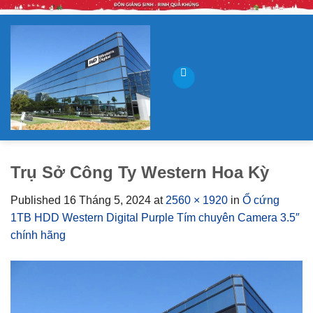
Skip
to
content
Trụ Sở Công Ty Western Hoa Kỳ
Published
16 Tháng 5, 2024
at
2560 × 1920
in
Ổ cứng
1TB HDD Western Digital Purple Tím chuyên Camera 3.5″
chính hãng