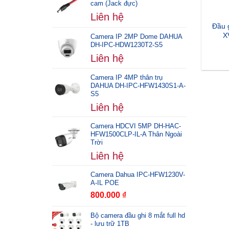
cam (Jack đực)
Liên hệ
Đầu 
X
Camera IP 2MP Dome DAHUA
DH-IPC-HDW1230T2-S5
Liên hệ
Camera IP 4MP thân trụ
DAHUA DH-IPC-HFW1430S1-A-
S5
Liên hệ
Camera HDCVI 5MP DH-HAC-
HFW1500CLP-IL-A Thân Ngoài
Trời
Liên hệ
Camera Dahua IPC-HFW1230V-
A-IL POE
800.000
₫
Bộ camera đầu ghi 8 mắt full hd
- lưu trữ 1TB