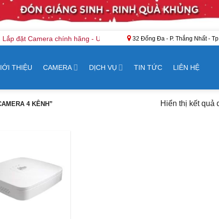
ắp đặt Camera chính hãng - Uy tín, chuyên nghiệp tại Vũng Tàu
32 Đống Đa - P. Thắng Nhất - Tp
IỚI THIỆU
CAMERA
DỊCH VỤ
TIN TỨC
LIÊN HỆ
Hiển thị kết quả 
CAMERA 4 KÊNH”