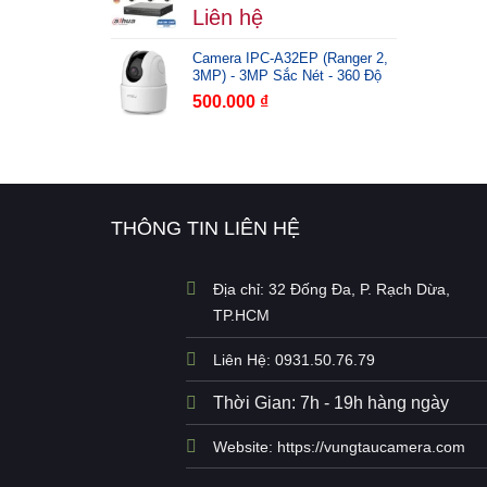
Liên hệ
Camera IPC-A32EP (Ranger 2,
3MP) - 3MP Sắc Nét - 360 Độ
500.000
₫
THÔNG TIN LIÊN HỆ
Địa chỉ: 32 Đống Đa, P. Rạch Dừa,
TP.HCM
Liên Hệ: 0931.50.76.79
Thời Gian: 7h - 19h hàng ngày
Website: https://vungtaucamera.com