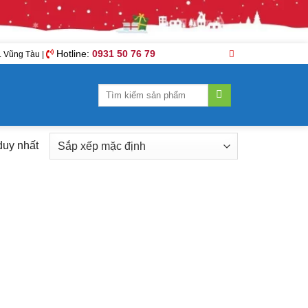
Hotline:
0931 50 76 79
Giỏ hàng /
0
₫
. Vũng Tàu |
Tìm
kiếm:
duy nhất