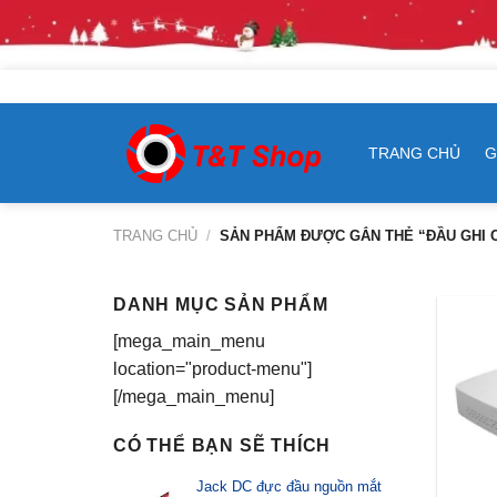
Skip
L
to
content
TRANG CHỦ
G
TRANG CHỦ
/
SẢN PHẨM ĐƯỢC GẮN THẺ “ĐẦU GHI 
DANH MỤC SẢN PHẨM
[mega_main_menu
location="product-menu"]
[/mega_main_menu]
CÓ THỂ BẠN SẼ THÍCH
Jack DC đực đầu nguồn mắt